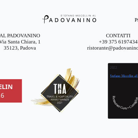
P
AL PADOVANINO
CONTATTI
Via Santa Chiara, 1
+39 375 6197434
35123, Padova
ristorante@padovanin
2022
Stefano Mocellin al
ELIN
26
Restaurant Guru • Consigliat