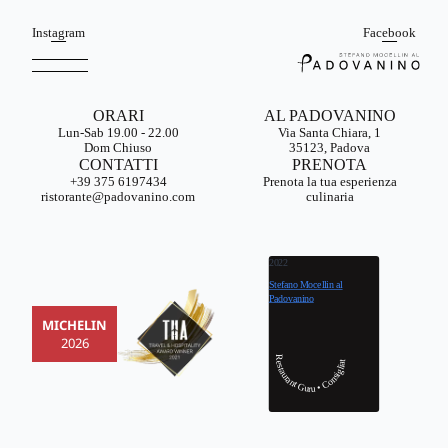
Instagram
Facebook
ORARI
AL PADOVANINO
Lun-Sab 19.00 - 22.00
Via Santa Chiara, 1
Dom Chiuso
35123, Padova
CONTATTI
PRENOTA
+39 375 6197434
Prenota la tua esperienza
ristorante@padovanino.com
culinaria
2022
Stefano Mocellin al
Padovanino
MICHELIN
2026
Restaurant Guru • Consigliato