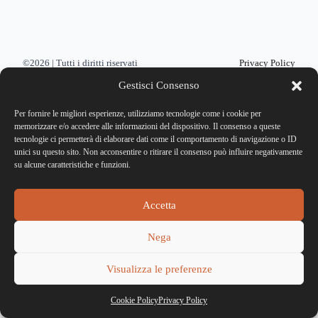
©2026 | Tutti i diritti riservati
Privacy Policy
Gestisci Consenso
Credits: Riboost Studio
Per fornire le migliori esperienze, utilizziamo tecnologie come i cookie per
memorizzare e/o accedere alle informazioni del dispositivo. Il consenso a queste
tecnologie ci permetterà di elaborare dati come il comportamento di navigazione o ID
unici su questo sito. Non acconsentire o ritirare il consenso può influire negativamente
su alcune caratteristiche e funzioni.
Accetta
Nega
Visualizza le preferenze
Cookie Policy
Privacy Policy