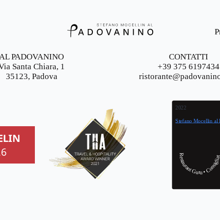
P
AL PADOVANINO
CONTATTI
Via Santa Chiara, 1
+39 375 6197434
35123, Padova
ristorante@padovanin
2022
Stefano Mocellin al
ELIN
26
Restaurant Guru • Consigliat